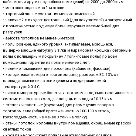
кабинетов и других подсобных помещений) от 2000 до 2500 кв.м.
• местонахождение на 1-м этаже
• торговый зал не состоит из мелких помещений
• наличие 2-х входов: центральный (для покупателей) и загрузочный
с возможностью подъезда большегрузных автомобилей для
разгрузки
• высота потолков не менее 6 метров.
• полы ровные, единого уровня, антипылевые, моющиеся,
выдерживающие нагрузку 3 т./кв.м (мраморная крошка / бетонные
полы с полимерным покрытием / топинговые полы) по всем
помещениям, гарантия на полы не менее 5 лет.
• наличие помещений для персонала (кабинеты, фасовки)
• холодильная камера в торговом зале, размером 8%-10% от
площади помещения с освещением и поддерживаемой
температурой 0-4 С.
• низкотемпературные бонеты в торговом зале, смонтированные на
системе выносного холода, площадь выкладки 10-15 кв.м.
• стеллажи палетные (грузовые) для размещения товара в
торговом зале (общей протяженностью 100-130 метров,
грузоподъемность не менее 3 тонн на полку)
• стены, потолок, колонны внутри помещения, окрашенные краской
светлых тонов
• кровля не пропускает попадание атмосферных осадков